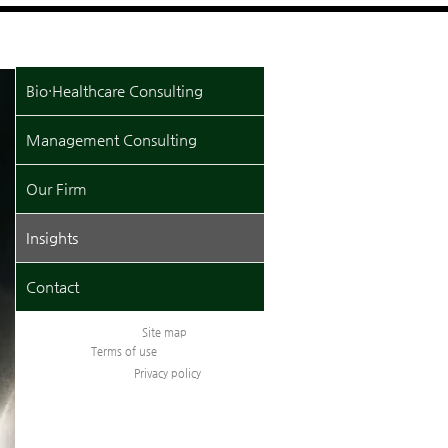
Bio·Healthcare Consulting
Management Consulting
Our Firm
Insights
Contact
Site map
Terms of use
Privacy policy