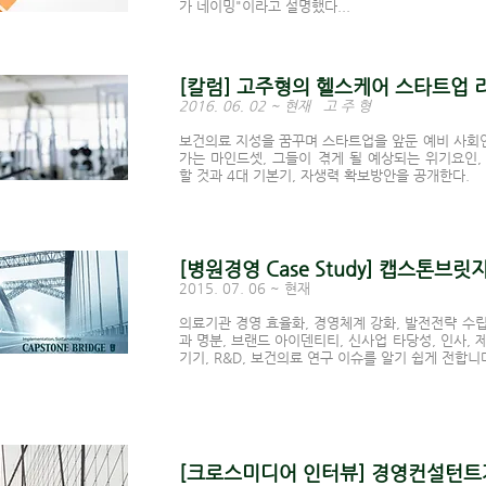
가 네이밍"이라고 설명했다...
[칼럼] 고주형의 헬스케어 스타트업 리
2016. 06. 02 ~ 현재 고 주 형
보건의료 지성을 꿈꾸며 스타트업을 앞둔 예비 사회
가는 마인드셋, 그들이 겪게 될 예상되는 위기요인,
할 것과 4대 기본기, 자생력 확보방안을 공개한다.
[병원경영 Case Study] 캡스톤브
2015. 07. 06 ~ 현재
의료기관 경영 효율화, 경영체계 강화, 발전전략 수립
과 명분, 브랜드 아이덴티티, 신사업 타당성, 인사,
기기, R&D, 보건의료 연구 이슈를 알기 쉽게 전합니다
[크로스미디어 인터뷰]
경영컨설턴트가